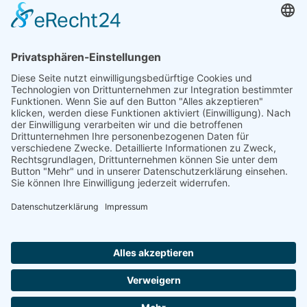
Dr. Christiane Tödter, Universitätsklinikum Heidelberg
Paul Weipert, Eberhard Karls Universität Tübingen
Stefan Weisenseel, Technische Universität Darmstadt
Menekse Wenzler, Europa-Universität Viadrina Frankfurt
(Oder)
Ständige Gäste:
Helmut Köstermenke, Hochschule Ruhr-West
Dieter Kraetzig, Hochschule Ruhr-West
Henning Rockmann, Hochschulrektorenkonferenz
zurück zur Übersicht der Arbeitskreise
DATENSCHUTZ
IMPRESSUM