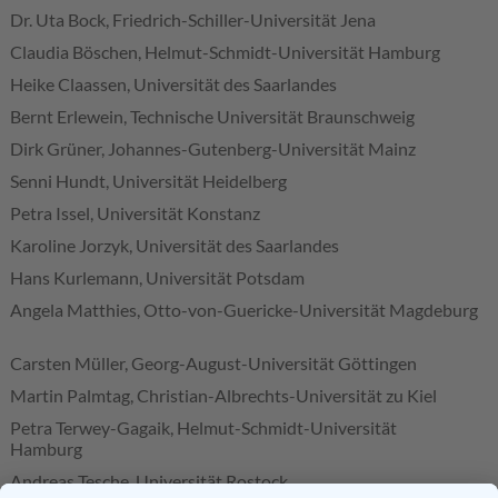
Dr. Uta Bock, Friedrich-Schiller-Universität Jena
Claudia Böschen, Helmut-Schmidt-Universität Hamburg
Heike Claassen, Universität des Saarlandes
Bernt Erlewein, Technische Universität Braunschweig
Dirk Grüner, Johannes-Gutenberg-Universität Mainz
Senni Hundt, Universität Heidelberg
Petra Issel, Universität Konstanz
Karoline Jorzyk, Universität des Saarlandes
Hans Kurlemann, Universität Potsdam
Angela Matthies, Otto-von-Guericke-Universität Magdeburg
Carsten Müller, Georg-August-Universität Göttingen
Martin Palmtag, Christian-Albrechts-Universität zu Kiel
Petra Terwey-Gagaik, Helmut-Schmidt-Universität
Hamburg
Andreas Tesche, Universität Rostock