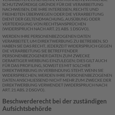
SCHUTZWÜRDIGE GRÜNDE FÜR DIE VERARBEITUNG
NACHWEISEN, DIE IHRE INTERESSEN, RECHTE UND
FREIHEITEN ÜBERWIEGEN ODER DIE VERARBEITUNG
DIENT DER GELTENDMACHUNG, AUSÜBUNG ODER
VERTEIDIGUNG VON RECHTSANSPRÜCHEN
(WIDERSPRUCH NACH ART. 21 ABS. 1 DSGVO).
WERDEN IHRE PERSONENBEZOGENEN DATEN
VERARBEITET, UM DIREKTWERBUNG ZU BETREIBEN, SO
HABEN SIE DAS RECHT, JEDERZEIT WIDERSPRUCH GEGEN
DIE VERARBEITUNG SIE BETREFFENDER
PERSONENBEZOGENER DATEN ZUM ZWECKE
DERARTIGER WERBUNG EINZULEGEN; DIES GILT AUCH
FÜR DAS PROFILING, SOWEIT ES MIT SOLCHER
DIREKTWERBUNG IN VERBINDUNG STEHT. WENN SIE
WIDERSPRECHEN, WERDEN IHRE PERSONENBEZOGENEN
DATEN ANSCHLIESSEND NICHT MEHR ZUM ZWECKE DER
DIREKTWERBUNG VERWENDET (WIDERSPRUCH NACH
ART. 21 ABS. 2 DSGVO).
Beschwerde­recht bei der zuständigen
Aufsichts­behörde