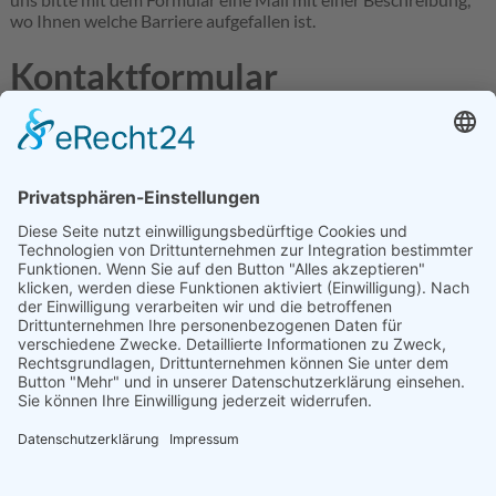
wo Ihnen welche Barriere aufgefallen ist.
Kontaktformular
Barrierefreiheit
Name, Vorname
*
E-Mail
*
Nachricht
*
Zusammenfassung anzeigen