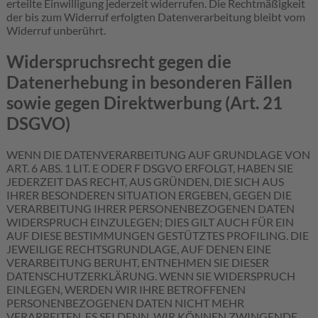
erteilte Einwilligung jederzeit widerrufen. Die Rechtmäßigkeit
der bis zum Widerruf erfolgten Datenverarbeitung bleibt vom
Widerruf unberührt.
Widerspruchsrecht gegen die
Datenerhebung in besonderen Fällen
sowie gegen Direktwerbung (Art. 21
DSGVO)
WENN DIE DATENVERARBEITUNG AUF GRUNDLAGE VON
ART. 6 ABS. 1 LIT. E ODER F DSGVO ERFOLGT, HABEN SIE
JEDERZEIT DAS RECHT, AUS GRÜNDEN, DIE SICH AUS
IHRER BESONDEREN SITUATION ERGEBEN, GEGEN DIE
VERARBEITUNG IHRER PERSONENBEZOGENEN DATEN
WIDERSPRUCH EINZULEGEN; DIES GILT AUCH FÜR EIN
AUF DIESE BESTIMMUNGEN GESTÜTZTES PROFILING. DIE
JEWEILIGE RECHTSGRUNDLAGE, AUF DENEN EINE
VERARBEITUNG BERUHT, ENTNEHMEN SIE DIESER
DATENSCHUTZERKLÄRUNG. WENN SIE WIDERSPRUCH
EINLEGEN, WERDEN WIR IHRE BETROFFENEN
PERSONENBEZOGENEN DATEN NICHT MEHR
VERARBEITEN, ES SEI DENN, WIR KÖNNEN ZWINGENDE