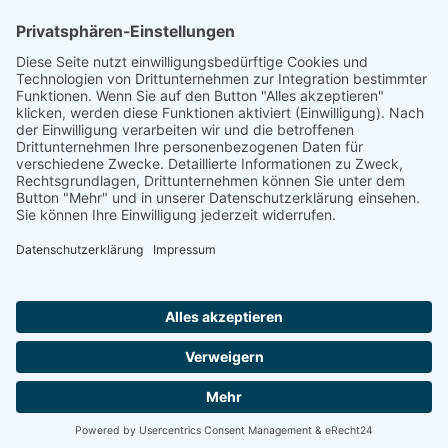
Geschäftsstelle
Pia Beyer-Wunsch
Universität Ulm
Helmholtzstraße 16
89081 Ulm
Telefon: +49 (0)731/50-25017
E-Mail:
ak.fortbildung(at)uni-kanzler.de
DATENSCHUTZ
IMPRESSUM
ERKLÄRUNG ZUR BARRIEREFREIHEIT
SITEMAP
© Die Kanzlerinnen und Kanzler der Universitäten Deutschlands