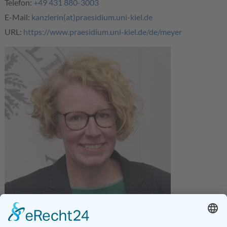
Telefon:
+49 431 880-3003
E-Mail:
kanzlerin(at)praesidium.uni-kiel.de
URL:
https://www.praesidium.uni-kiel.de/de/meyer