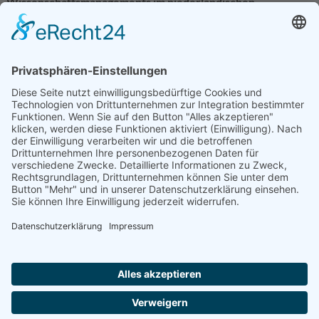
Wissenschaftsmanagements im niederländischen
Hochschulsystem
Drs. Dr. Harry J. Brinkmann
Wissenschaftsadäquates Wissenschaftsrecht
Professor Dr. Thomas Groß
Neue Anforderungen und Ausbildungswege für das
Wissenschaftsmanagement
Professor Dr. Hanns H. Seidler
Internationale Hochschultrends und Reformen: Über die
Arbeit des "Programme on Institutional Management in
Higher Education" (IMHE) der OECD
Dr. Johannes Balve
Motivation, Organisation, Administration - über
Arbeitsbedingungen in der Universitätswelt aus
soziologischer Sicht
Professor Dr. Paul Kellermann
DATENSCHUTZ
IMPRESSUM