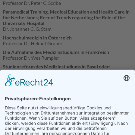
Professor Dr. Peter C. Scriba
Paramedical Training, Medical Education and Health Care in
the Netherlands; Recent Trends regarding the Role of the
University Hospital
Dr. Johannes C. G. Stam
Hochschulmedizin in Österreich
Professor Dr. Helmut Gruber
Die Aufnahme des Medizinstudiums in Frankreich
Professor Dr. Yves Rumpler
Studienreform des Medizinstudiums in Basel oder:
Professionalismus der Professoren
Professor Dr. Paul Imbach
Hochschulmedizin im Vereinigten Königreich
Professor Dr. Georg Sandberger
Hochschulmedizin und Wirtschaft
Professor Dr. Erich Reinhardt
Hochschulmedizin und Krankenkassen
Alfred Sigl
Aufbau, Finanzierung und Lehr-/Forschungsergebnisse der