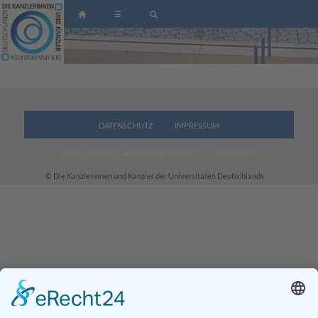
☰
DATENSCHUTZ
IMPRESSUM
ERKLÄRUNG ZUR BARRIEREFREIHEIT
SITEMAP
© Die Kanzlerinnen und Kanzler der Universitäten Deutschlands