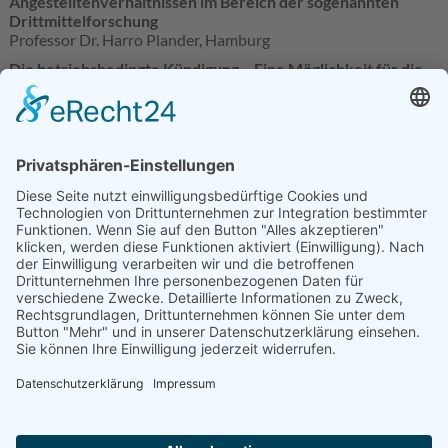
Angestelltenverhältnissen im Bereich der sogenannten
Drittmittelforschung
Professor Dr. Harro Plander, Hamburg
Die betriebsbedingte Kündigung - Eine Möglichkeit für die
Hochschulen, insbesondere bei drittmittelfinanzierten
Beschäftigungsverhältnissen
Alfred Post, Essen
Befristete Arbeitsverhältnisse unter prozessualen
Gesichtspunkten
Dr. Jürgen Glückert, Essen
Befristete Arbeitsverträge im Hochschulbereich nach der
Rechtsprechung des Bundesarbeitsgerichts
Dr. Friedhelm Jobs, Kassel
Die Bedeutung der Personalstruktur nach dem neuen
Hochschulrecht für die Befristung von Arbeitsverhältnissen
Professor Dr. Reinhard Richardi, Regensburg
Möglichkeiten und Grenzen einer Bundesgesetzgebung
über befristete Arbeitsverträge im Hochschulbereich
Professor Dr. Peter Jürgen Tettinger, Bochum